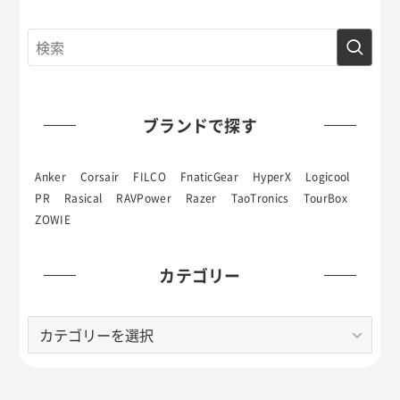
ブランドで探す
Anker
Corsair
FILCO
FnaticGear
HyperX
Logicool
PR
Rasical
RAVPower
Razer
TaoTronics
TourBox
ZOWIE
カテゴリー
カ
テ
ゴ
リ