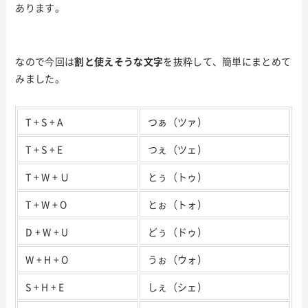
あります。
なので今回は
割と使えそうな文字
を抜粋して、簡単にまとめて
みました。
T + S + A
つぁ（ツァ）
T + S + E
つぇ（ツェ）
T + W + Ｕ
とぅ（トゥ）
T + W + O
とぉ（トォ）
D + W + U
どぅ（ドゥ）
W + H + O
うぉ（ウォ）
S + H + E
しぇ（シェ）