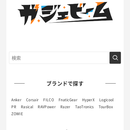
ブランドで探す
Anker
Corsair
FILCO
FnaticGear
HyperX
Logicool
PR
Rasical
RAVPower
Razer
TaoTronics
TourBox
ZOWIE