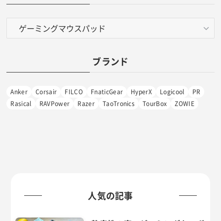
カ
テ
ゴ
リ
ブランド
ー
Anker
Corsair
FILCO
FnaticGear
HyperX
Logicool
PR
Rasical
RAVPower
Razer
TaoTronics
TourBox
ZOWIE
人気の記事