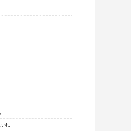
。
ます。