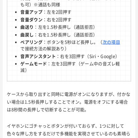
も可）※通話も同様
音量アップ
：左を2回押す
音量ダウン
：右を2回押す
曲送り
：左を1.5秒長押し（通話拒否）
曲戻し
：右を1.5秒長押し（通話拒否）
ペアリング
：ボタンを5秒ほど長押し。（
次の項目
で接続方法の解説あり）
音声アシスタント
：右を3回押す（Siri・Google）
ゲームモード
：左を3回押す（ゲーム中の音ズレ軽
減）
ケースから取り出すと同時に電源がオンになりますが、付かな
い場合は1.5秒長押しすることでオン。電源をオフにする場合
は8秒間の長押しで切断することが可能。
イヤホンにゴチャっとボタンが付いておらず、1つに対して
色々な押し方をするだけで多機能を実現させているのも素晴ら