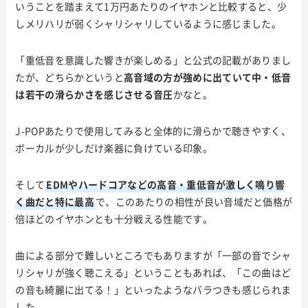
いうことを踏まえて1万円あたりのイヤホンと比較すると、少
しメリハリが弱くシャリシャリしているように感じました。
「重低音を意識した響きが楽しめる」と公式の記載がありまし
たが、どちらかというと
高音域の方が強めに出ていて中・低音
は若干の滑らかさを感じさせる音圧
かなと。
J-POPあたりで使用してみると全体的に滑らかで聴きやすく、
ボーカルが少しだけ楽器に負けている印象。
そして
EDMやハードコアなどの高音・重低音が激しく鳴り響
く曲だと特に最高
で、このあたりの相性が良い音域だと価格が
倍ほどのイヤホンとも十分戦える性能です。
曲による部分で難しいところでもありますが「一部の音でシャ
リシャリが強く聴こえる」ということもあれば、「この曲はど
の音も綺麗に出てる！」といったようなバラつきも感じられま
した。