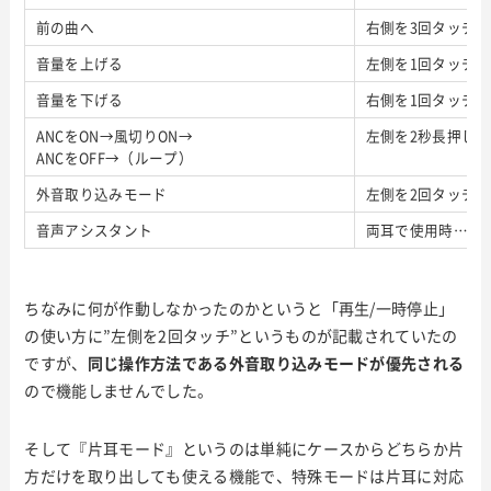
前の曲へ
右側を3回タッチ
音量を上げる
左側を1回タッチ
音量を下げる
右側を1回タッチ
ANCをON→風切りON→
左側を2秒長押し
ANCをOFF→（ループ）
外音取り込みモード
左側を2回タッチ
音声アシスタント
両耳で使用時…右
ちなみに何が作動しなかったのかというと「再生/一時停止」
の使い方に”左側を2回タッチ”というものが記載されていたの
ですが、
同じ操作方法
である外音取り込みモードが優先される
ので機能しませんでした。
そして『片耳モード』というのは単純にケースからどちらか片
方だけを取り出しても使える機能で、特殊モードは片耳に対応